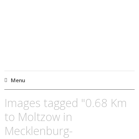
Wandelen, een
blog..
Menu
Naar
Images tagged "0.68 Km
de
inhoud
to Moltzow in
springen
Mecklenburg-