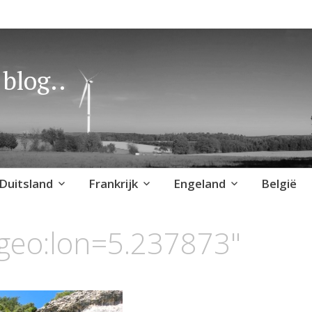
blog..
Duitsland
Frankrijk
Engeland
België
geo:lon=5.237873"