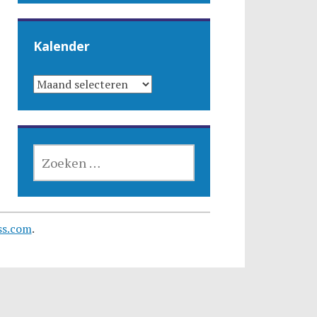
Kalender
KALENDER
ZOEKEN
NAAR:
ss.com
.