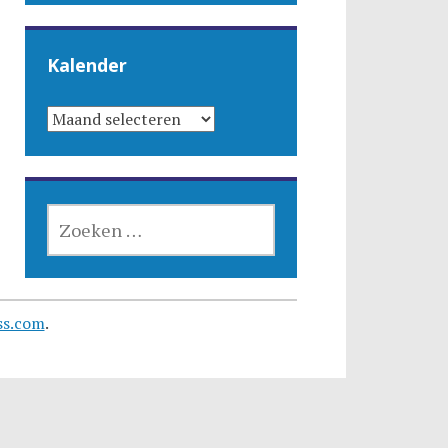
Kalender
KALENDER
ZOEKEN
NAAR:
ss.com
.