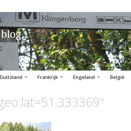
blog..
Duitsland
Frankrijk
Engeland
België
geo:lat=51.333369"