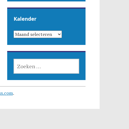
Kalender
KALENDER
ZOEKEN
NAAR:
ss.com
.