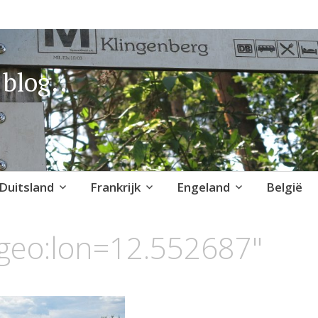
blog..
Duitsland
Frankrijk
Engeland
België
"geo:lon=12.552687"