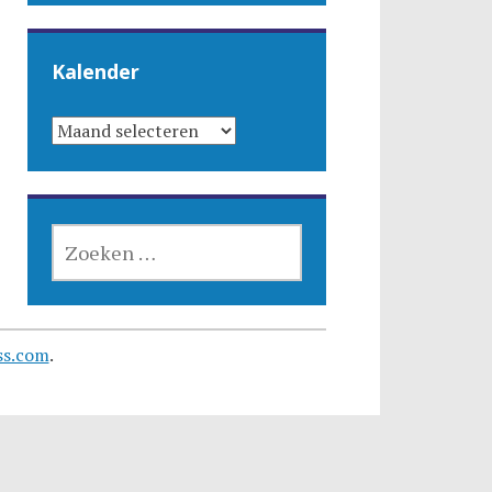
Kalender
KALENDER
ZOEKEN
NAAR:
ss.com
.