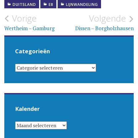
DUITSLAND
E8
LIJNWANDELING
Bericht
Vorige
Volgende
navigatie
Wertheim – Gamburg
Dissen – Borgholzhausen
Categorieën
CATEGORIEËN
Kalender
KALENDER