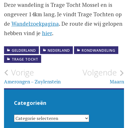
Deze wandeling is Trage Tocht Mossel en is
ongeveer 14km lang. Je vindt Trage Tochten op
de
Wandelzoekpagina
. De route die wij gelopen
hebben vind je
hier
.
GELDERLAND
NEDERLAND
RONDWANDELING
TRAGE TOCHT
Bericht
Vorige
Volgende
navigatie
Amerongen – Zuylenstein
Maarn
Categorieën
CATEGORIEËN