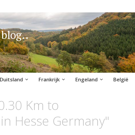
blog..
Duitsland
Frankrijk
Engeland
België
0.30 Km to
 in Hesse Germany"