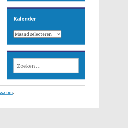
Kalender
KALENDER
ZOEKEN
NAAR:
ss.com
.