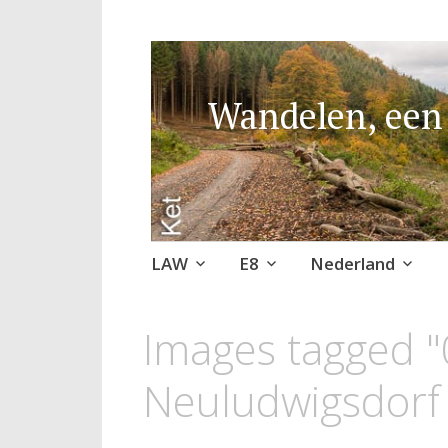
Wandelen, een 
Naar
LAW
E8
Nederland
de
inhoud
Images tagged "
springen
Neuludwigsdorf