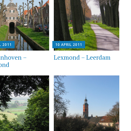
L 2011
10 APRIL 2011
onhoven –
Lexmond – Leerdam
ond