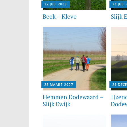
22 JULI 2008
21 JULI
Beek – Kleve
Slijk 
25 MAART 2007
29 DEC
Hemmen Dodewaard –
IJzen
Slijk Ewijk
Dode