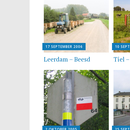
17 SEPTEMBER 2006
10 SEP
Leerdam – Beesd
Tiel 
2 OKTOBER 2005
25 SEP