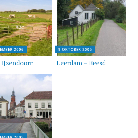
TEMBER 2006
9 OKTOBER 2005
– IJzendoorn
Leerdam – Beesd
TEMBER 2005