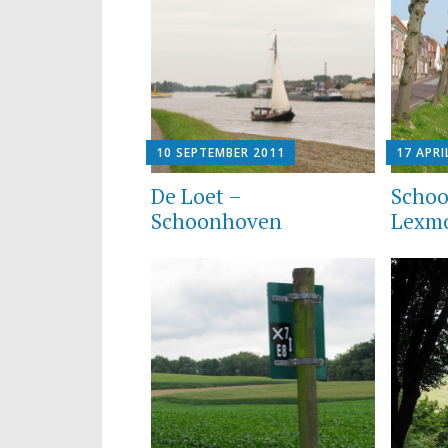
10 SEPTEMBER 2011
17 APRI
De Loet –
Scho
Schoonhoven
Lexm