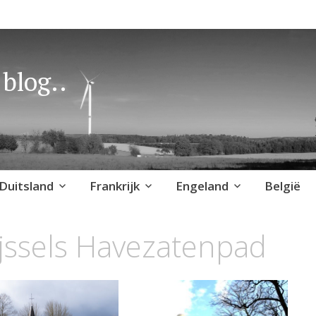
blog..
Duitsland
Frankrijk
Engeland
België
jssels Havezatenpad