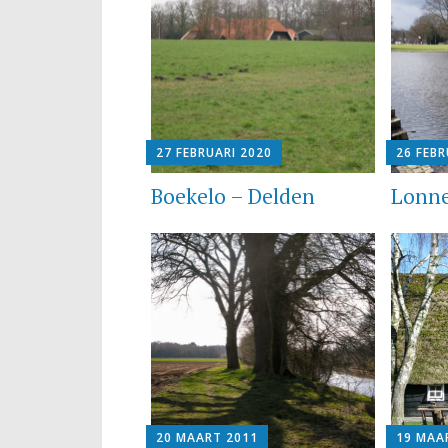
27 FEBRUARI 2020
26 FEBR
Boekelo – Delden
Lonne
20 MAART 2011
19 MAA