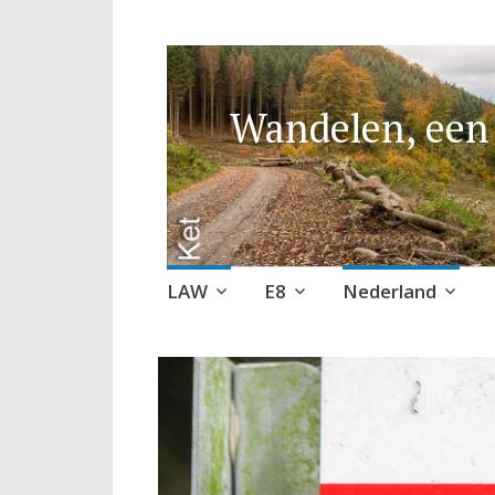
Wandelen, een 
Naar
LAW
E8
Nederland
de
inhoud
springen