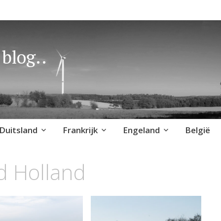
blog..
Duitsland
Frankrijk
Engeland
België
d Holland