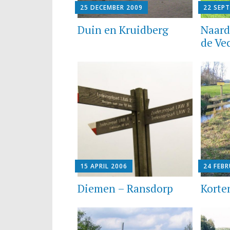
25 DECEMBER 2009
22 SEP
Duin en Kruidberg
Naard
de Ve
15 APRIL 2006
24 FEBR
Diemen – Ransdorp
Korte