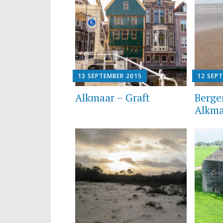
13 SEPTEMBER 2015
12 SEP
Alkmaar – Graft
Berge
Alkma