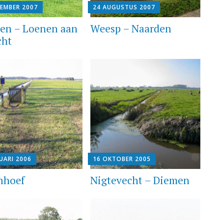
TEMBER 2007
24 AUGUSTUS 2007
en – Loenen aan
Weesp – Naarden
cht
UARI 2006
16 OKTOBER 2005
nhoef
Nigtevecht – Diemen