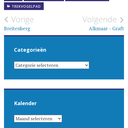
TREKVOGELPAD
Bericht
Vorige
Volgende
navigatie
Breitenberg
Alkmaar – Graft
Categorieën
CATEGORIEËN
Kalender
KALENDER