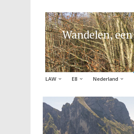
Wandelen, een 
Naar
LAW
E8
Nederland
de
inhoud
springen