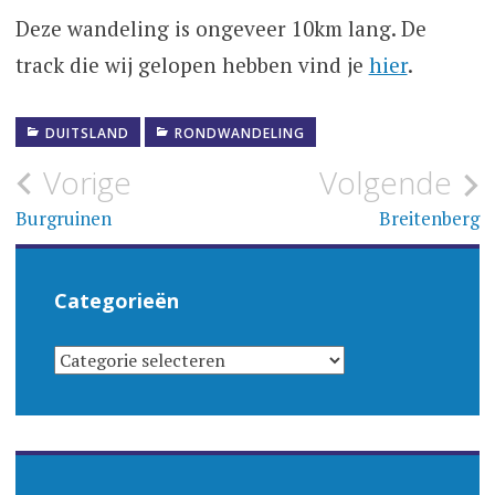
Deze wandeling is ongeveer 10km lang. De
track die wij gelopen hebben vind je
hier
.
DUITSLAND
RONDWANDELING
Bericht
Vorige
Volgende
navigatie
Burgruinen
Breitenberg
Categorieën
CATEGORIEËN