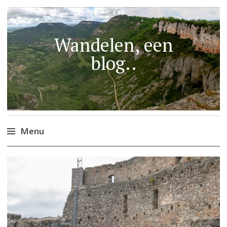
Wandelen, een
blog..
Menu
Naar
de
inhoud
springen