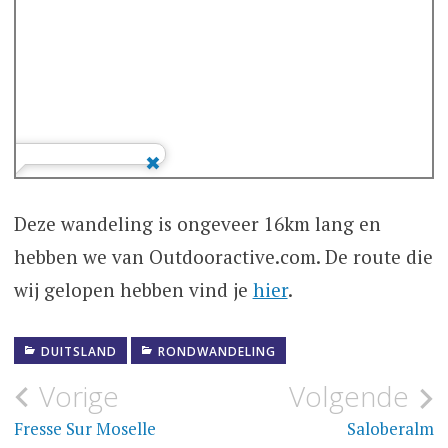
Deze wandeling is ongeveer 16km lang en
hebben we van Outdooractive.com. De route die
wij gelopen hebben vind je
hier
.
DUITSLAND
RONDWANDELING
Bericht
Vorige
Volgende
navigatie
Fresse Sur Moselle
Saloberalm