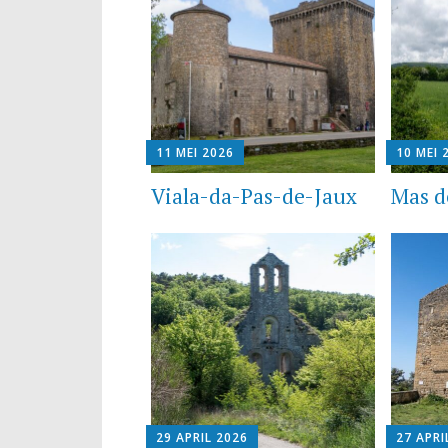
11 MEI 2026
10 MEI 
Viala-da-Pas-de-Jaux
Mas d
29 APRIL 2026
27 APRI