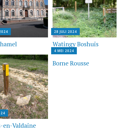
 2024
28 JULI 2024
ehamel
Watingy Boshuis
4 MEI 2024
Borne Rousse
024
s-en-Valdaine