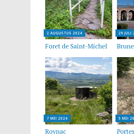
2 AUGUSTUS 2024
29 JULI
Foret de Saint-Michel
Brun
7 MEI 2024
5 MEI 2
Roynac
Porte