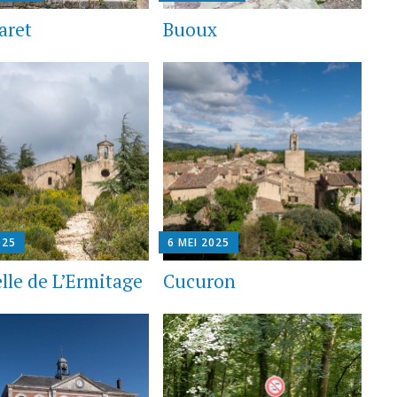
aret
Buoux
025
6 MEI 2025
lle de L’Ermitage
Cucuron