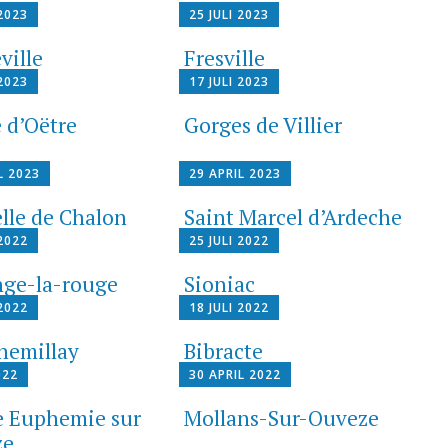
 2023
25 JULI 2023
ville
Fresville
 2023
17 JULI 2023
 d’Oëtre
Gorges de Villier
L 2023
29 APRIL 2023
lle de Chalon
Saint Marcel d’Ardeche
 2022
25 JULI 2022
nge-la-rouge
Sioniac
 2022
18 JULI 2022
hemillay
Bibracte
022
30 APRIL 2022
e Euphemie sur
Mollans-Sur-Ouveze
ze