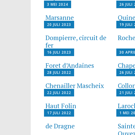
3 MEI 2024
26 JULI
Marsanne
Quine
20 JULI 2023
19 JULI
Dompierre, circuit de
Roche
fer
16 JULI 2023
30 APRI
Foret d’Andaines
Chape
28 JULI 2022
26 JULI
Chenailler Mascheix
Collo
22 JULI 2022
21 JULI
Haut Folin
Laroc
17 JULI 2022
1 MEI 2
de Dragne
Saint
Ouve