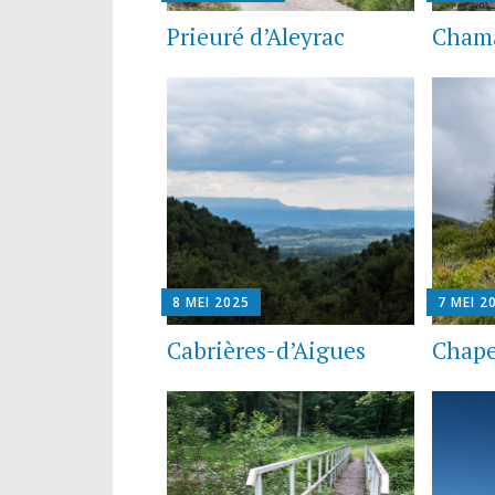
Prieuré d’Aleyrac
Cham
8 MEI 2025
7 MEI 2
Cabrières-d’Aigues
Chape