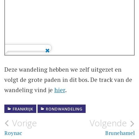
Deze wandeling hebben we zelf uitgezet en
volgt de grote paden in dit bos. De track van de
wandeling vind je
hier
.
FRANKRIJK
RONDWANDELING
Bericht
Vorige
Volgende
navigatie
Roynac
Brunehamel