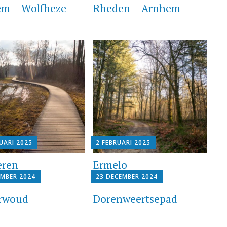
m – Wolfheze
Rheden – Arnhem
UARI 2025
2 FEBRUARI 2025
eren
Ermelo
EMBER 2024
23 DECEMBER 2024
rwoud
Dorenweertsepad