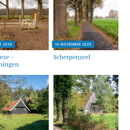
T 2026
16 NOVEMBER 2025
eze –
Scherpenzeel
ningen