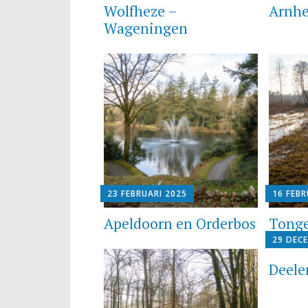
Wolfheze –
Arnhe
Wageningen
23 FEBRUARI 2025
16 FEBR
Apeldoorn en Orderbos
Tong
29 DEC
Deele