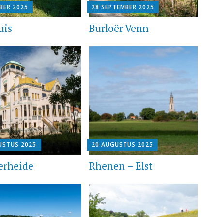
BER 2025
28 SEPTEMBER 2025
uis
Burloër Venn
USTUS 2025
20 AUGUSTUS 2025
erheide
Rhenen – Elst