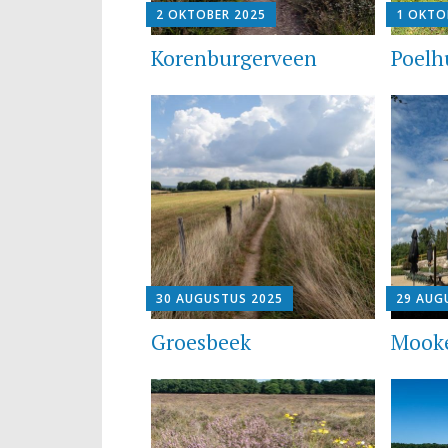
2 OKTOBER 2025
1 OKTO
Korenburgerveen
Poelh
30 AUGUSTUS 2025
29 AUG
Groesbeek
Mook