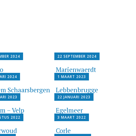
MBER 2024
22 SEPTEMBER 2024
lo
Marienwaerdt
ARI 2024
1 MAART 2023
m Schaarsbergen
Lebbenbrugge
ARI 2023
22 JANUARI 2023
om – Velp
Egelmeer
STUS 2022
3 MAART 2022
rwoud
Corle