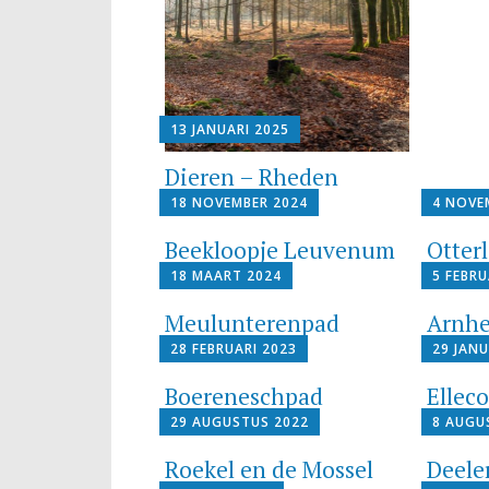
13 JANUARI 2025
Dieren – Rheden
18 NOVEMBER 2024
4 NOVE
Beekloopje Leuvenum
Otter
18 MAART 2024
5 FEBRU
Meulunterenpad
Arnhe
28 FEBRUARI 2023
29 JANU
Boereneschpad
Ellec
29 AUGUSTUS 2022
8 AUGU
Roekel en de Mossel
Deele