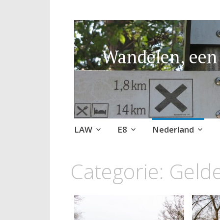
Wandelen, een 
Naar
LAW
E8
Nederland
de
inhoud
Categorie:
Geld
springen