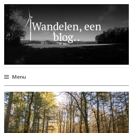
Wandelen, een
blog..
Menu
Naar
de
inhoud
springen