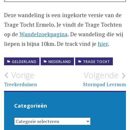
Deze wandeling is een ingekorte versie van de
Trage Tocht Ermelo. Je vindt de Trage Tochten
op de
Wandelzoekpagina
. De wandeling die wij
liepen is bijna 10km. De track vind je
hier
.
GELDERLAND
NEDERLAND
TRAGE TOCHT
Bericht
Vorige
Volgende
navigatie
Treekerduinen
Stormpad Leersum
Categorieën
CATEGORIEËN