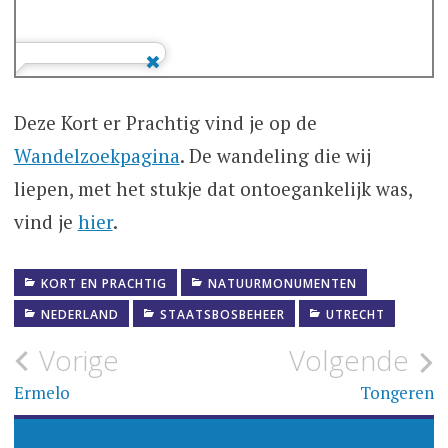
Deze Kort er Prachtig vind je op de
Wandelzoekpagina
. De wandeling die wij
liepen, met het stukje dat ontoegankelijk was,
vind je
hier
.
KORT EN PRACHTIG
NATUURMONUMENTEN
NEDERLAND
STAATSBOSBEHEER
UTRECHT
Bericht
Vorige
Volgende
navigatie
Ermelo
Tongeren