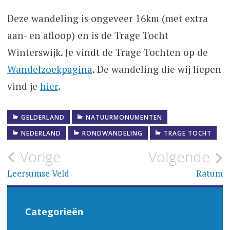
Deze wandeling is ongeveer 16km (met extra
aan- en afloop) en is de Trage Tocht
Winterswijk. Je vindt de Trage Tochten op de
Wandelzoekpagina
. De wandeling die wij liepen
vind je
hier
.
GELDERLAND
NATUURMONUMENTEN
NEDERLAND
RONDWANDELING
TRAGE TOCHT
Bericht
Vorige
Volgende
navigatie
Leersumse Veld
Ratum
Categorieën