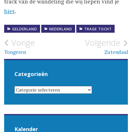
track van de wandeling die wij liepen vind je
hier
.
GELDERLAND
NEDERLAND
TRAGE TOCHT
Bericht
Vorige
Volgende
navigatie
Tongeren
Zutendaal
Categorieën
CATEGORIEËN
Kalender