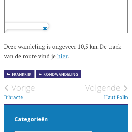
Deze wandeling is ongeveer 10,5 km. De track
van de route vind je
hier
.
FRANKRIJK
RONDWANDELING
Bericht
Vorige
Volgende
navigatie
Bibracte
Haut Folin
Categorieën