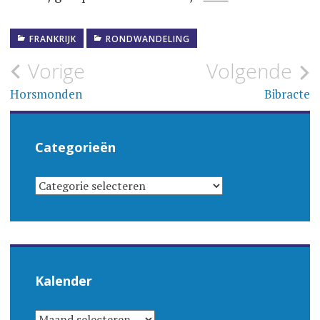
FRANKRIJK
RONDWANDELING
Bericht
Vorige
Volgende
navigatie
Horsmonden
Bibracte
Categorieën
CATEGORIEËN
Kalender
KALENDER