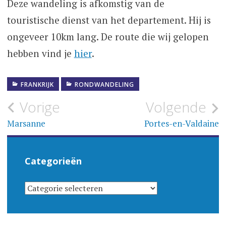
Deze wandeling is afkomstig van de
touristische dienst van het departement. Hij is
ongeveer 10km lang. De route die wij gelopen
hebben vind je
hier
.
FRANKRIJK
RONDWANDELING
Bericht
Vorige
Volgende
navigatie
Marsanne
Portes-en-Valdaine
Categorieën
CATEGORIEËN