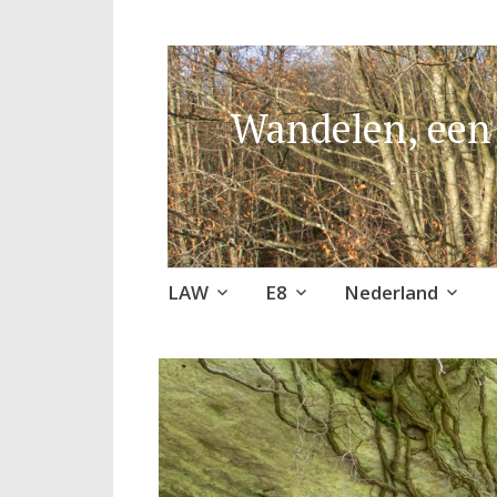
Wandelen, een 
Naar
LAW
E8
Nederland
de
inhoud
springen