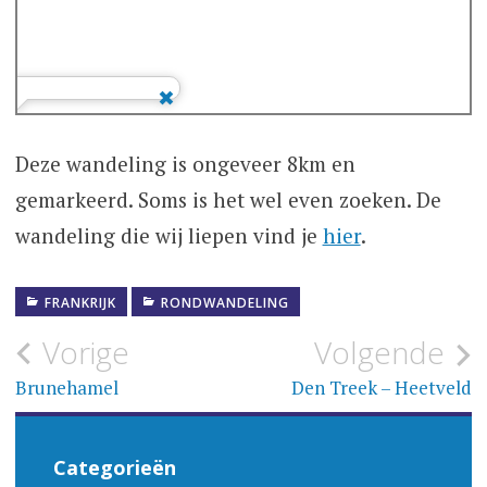
Deze wandeling is ongeveer 8km en
gemarkeerd. Soms is het wel even zoeken. De
wandeling die wij liepen vind je
hier
.
FRANKRIJK
RONDWANDELING
Bericht
Vorige
Volgende
navigatie
Brunehamel
Den Treek – Heetveld
Categorieën