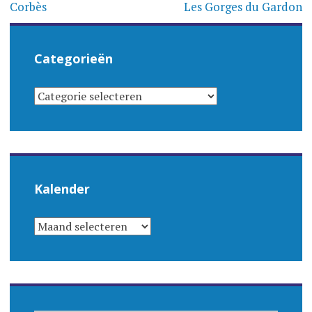
navigatie
Corbès
Les Gorges du Gardon
Categorieën
CATEGORIEËN
Kalender
KALENDER