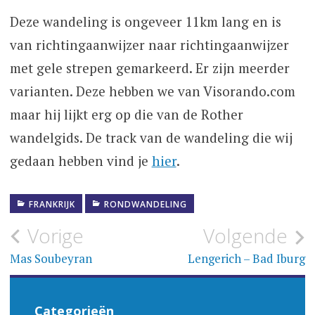
Deze wandeling is ongeveer 11km lang en is
van richtingaanwijzer naar richtingaanwijzer
met gele strepen gemarkeerd. Er zijn meerder
varianten. Deze hebben we van Visorando.com
maar hij lijkt erg op die van de Rother
wandelgids. De track van de wandeling die wij
gedaan hebben vind je
hier
.
FRANKRIJK
RONDWANDELING
Bericht
Vorige
Volgende
navigatie
Mas Soubeyran
Lengerich – Bad Iburg
Categorieën