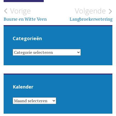
Bericht
Vorige
Volgende
navigatie
Buurse en Witte Veen
Langbroekerwetering
Categorieën
CATEGORIEËN
Kalender
KALENDER