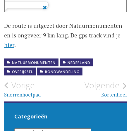
De route is uitgezet door Natuurmonumenten
en is ongeveer 9 km lang. De gps track vind je
hier
.
NATUURMONUMENTEN
NEDERLAND
OVERIJSSEL
RONDWANDELING
Bericht
Vorige
Volgende
navigatie
Snorrenhoefpad
Kortenhoef
Categorieën
CATEGORIEËN