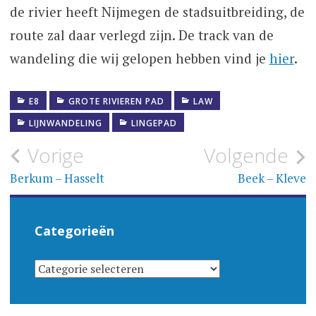
de rivier heeft Nijmegen de stadsuitbreiding, de
route zal daar verlegd zijn. De track van de
wandeling die wij gelopen hebben vind je
hier
.
E8
GROTE RIVIEREN PAD
LAW
LIJNWANDELING
LINGEPAD
Bericht
Vorige
Volgende
navigatie
Berkum – Hasselt
Beek – Kleve
Categorieën
CATEGORIEËN