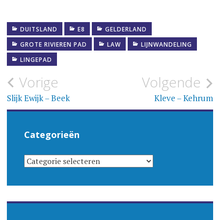
DUITSLAND
E8
GELDERLAND
GROTE RIVIEREN PAD
LAW
LIJNWANDELING
LINGEPAD
Bericht
Vorige
Volgende
navigatie
Slijk Ewijk – Beek
Kleve – Kehrum
Categorieën
CATEGORIEËN