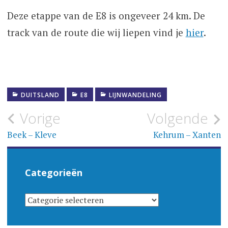
Deze etappe van de E8 is ongeveer 24 km. De
track van de route die wij liepen vind je
hier
.
DUITSLAND
E8
LIJNWANDELING
Bericht
Vorige
Volgende
navigatie
Beek – Kleve
Kehrum – Xanten
Categorieën
CATEGORIEËN