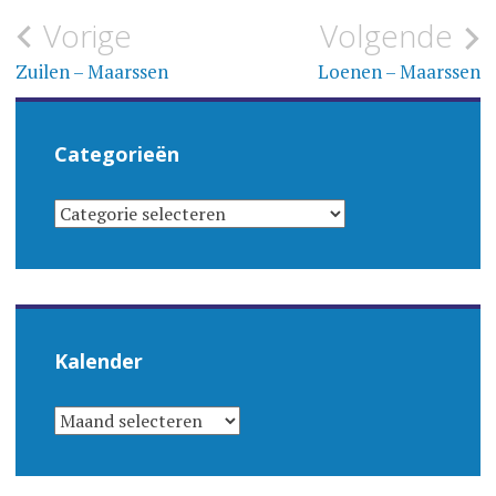
Bericht
Vorige
Volgende
navigatie
Zuilen – Maarssen
Loenen – Maarssen
Categorieën
CATEGORIEËN
Kalender
KALENDER