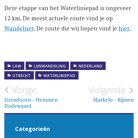
Deze etappe van het Waterliniepad is ongeveer
12 km. De meest actuele route vind je op
Wandelnet
. De route die wij liepen vind je
hier
.
LAW
LIJNWANDELING
NEDERLAND
UTRECHT
WATERLINIEPAD
Bericht
Vorige
Volgende
navigatie
IJzendoorn – Hemmen
Markelo – Rijssen
Dodewaard
Categorieën