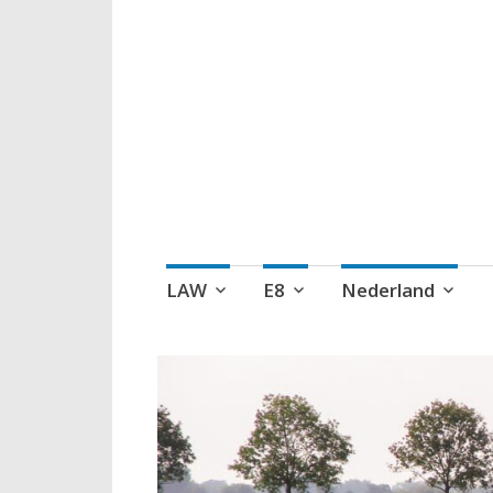
Wandelen, een 
Naar
LAW
E8
Nederland
de
inhoud
springen