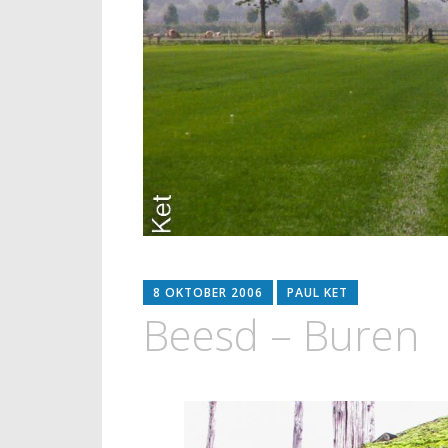
8 OKTOBER 2006
PAUL KET
Beesd – Buren