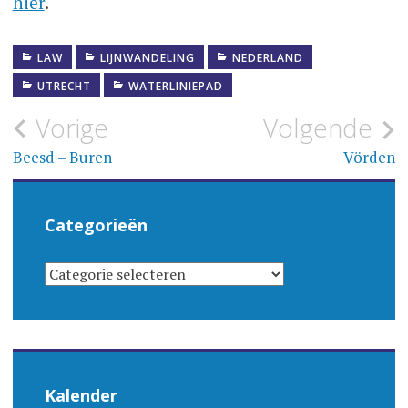
hier
.
LAW
LIJNWANDELING
NEDERLAND
UTRECHT
WATERLINIEPAD
Bericht
Vorige
Volgende
navigatie
Beesd – Buren
Vörden
Categorieën
CATEGORIEËN
Kalender