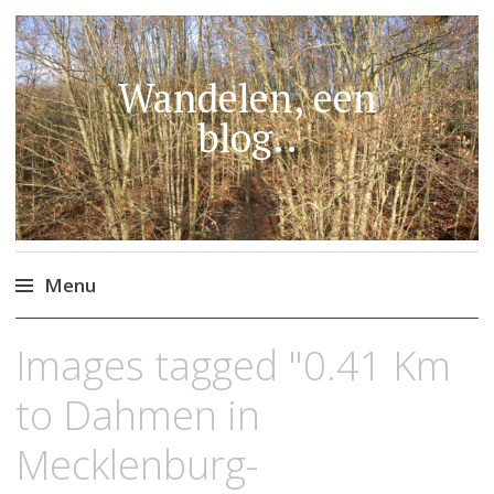
Wandelen, een
blog..
Menu
Naar
Images tagged "0.41 Km
de
inhoud
to Dahmen in
springen
Mecklenburg-