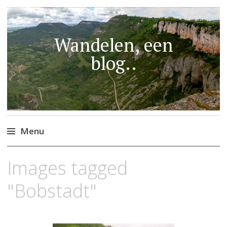
Wandelen, een
blog..
Menu
Naar
Images tagged
de
inhoud
"Bobstadt"
springen