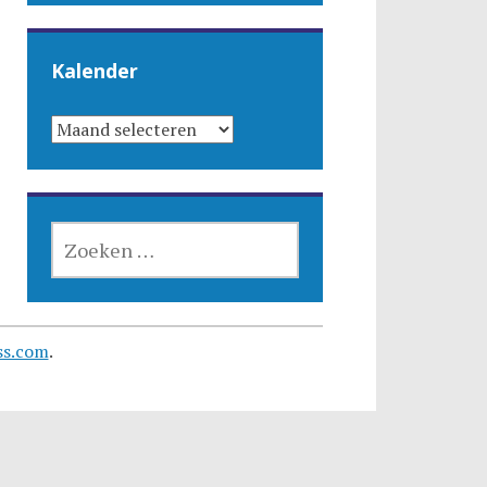
Kalender
KALENDER
ZOEKEN
NAAR:
ss.com
.