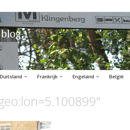
blog..
Duitsland
Frankrijk
Engeland
België
geo:lon=5.100899"