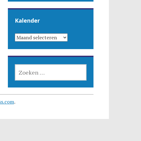
Kalender
KALENDER
ZOEKEN
NAAR:
ss.com
.