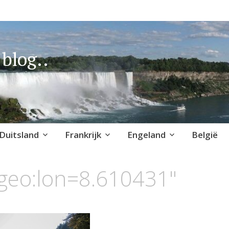
blog..
Duitsland
Frankrijk
Engeland
België
geo:lon=8.610431"