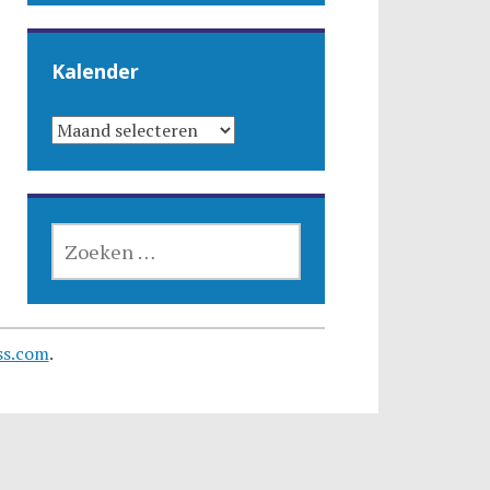
Kalender
KALENDER
ZOEKEN
NAAR:
ss.com
.