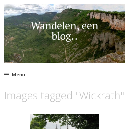
Wandelen, een
blog..
Menu
Naar
Images tagged "Wickrath"
de
inhoud
springen