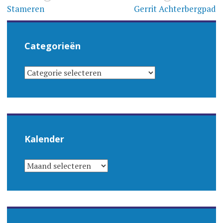
navigatie
Stameren
Gerrit Achterbergpad
Categorieën
CATEGORIEËN
Kalender
KALENDER