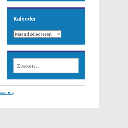
Kalender
KALENDER
ZOEKEN
NAAR:
ss.com
.