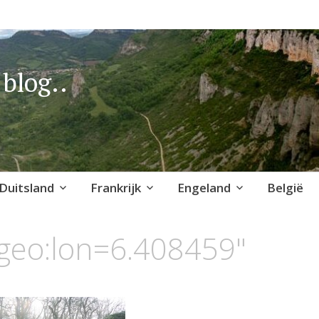
blog..
Duitsland
Frankrijk
Engeland
België
geo:lon=6.408459"