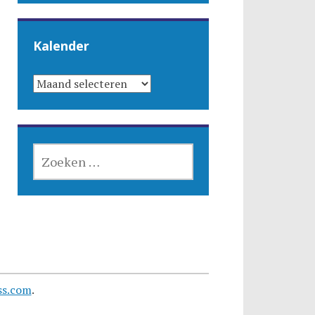
Kalender
KALENDER
ZOEKEN
NAAR:
ss.com
.