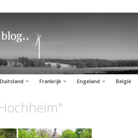
blog..
Duitsland
Frankrijk
Engeland
België
"Hochheim"