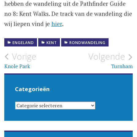
hebben de wandeling uit de Pathfinder Guide
no 8: Kent Walks. De track van de wandeling die
wij liepen vind je
hier
.
ENGELAND
KENT
RONDWANDELING
Bericht
Vorige
Volgende
navigatie
Knole Park
Turnham
Categorieën
CATEGORIEËN