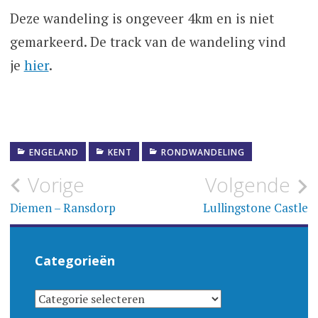
Deze wandeling is ongeveer 4km en is niet
gemarkeerd. De track van de wandeling vind
je
hier
.
ENGELAND
KENT
RONDWANDELING
Bericht
Vorige
Volgende
navigatie
Diemen – Ransdorp
Lullingstone Castle
Categorieën
CATEGORIEËN