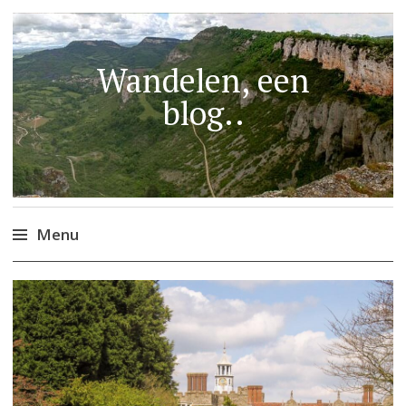
Wandelen, een
blog..
Menu
Naar
de
inhoud
springen